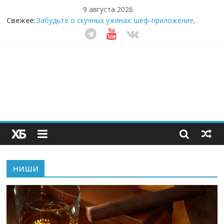
9 августа 2026
Свежее:
Забудьте о скучных ужинах: шеф-приложение,
которое видит вашу еду насквозь
Небо зовёт: как бизнес на полётах дронов и
обучении детей становится главным трендом
десятилетия
Кофейная революция в морозилке: замороженные
сливки меняют утренний ритуал
Как простая наклейка заставляет миллионы людей
не забывать о самом важном креме этим летом
Секрет супергидратации: почему кокосовая вода с
пребиотиками становится главным трендом
здорового питания
ниши