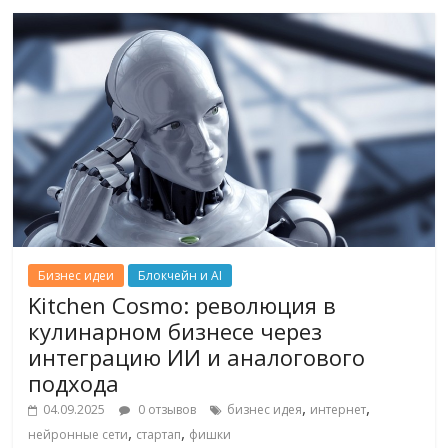
Бизнес идеи
Блокчейн и AI
Kitchen Cosmo: революция в
кулинарном бизнесе через
интеграцию ИИ и аналогового
подхода
,
,
04.09.2025
0 отзывов
бизнес идея
интернет
,
,
нейронные сети
стартап
фишки