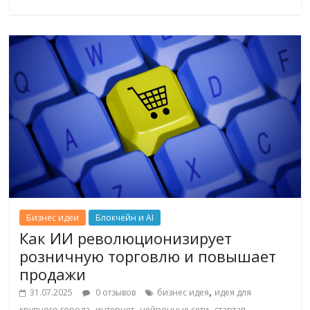
Бизнес идеи
Блокчейн и AI
Как ИИ революционизирует
розничную торговлю и повышает
продажи
,
31.07.2025
0 отзывов
бизнес идея
идея для
,
,
,
,
крупного города
интернет
нейронные сети
стартап