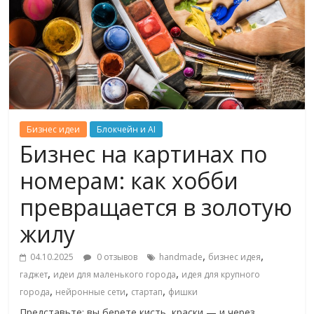
Бизнес идеи
Блокчейн и AI
Бизнес на картинах по
номерам: как хобби
превращается в золотую
жилу
,
,
04.10.2025
0 отзывов
handmade
бизнес идея
,
,
гаджет
идеи для маленького города
идея для крупного
,
,
,
города
нейронные сети
стартап
фишки
Представьте: вы берете кисть, краски — и через