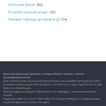
Полезный бизнес
(83)
Потребительский кредит
(20)
Типовые образцы договоров
(2 134)
Идеи организации бизнеса, готовые бизнес-планы, советы
предпринимателям.
При полной и/или частичной перепечатке или рерайте материалов сайта
активная гиперссылка (без noopener, noreferrer и тому подобного) на сайт
hobiz.ru обязательна.
Мнение администрации сайта может не совпадать с мнением авторов
статей.
Редакция сайта не несет ответственности за достоверность информации,
опубликованной в статьях на сайте.