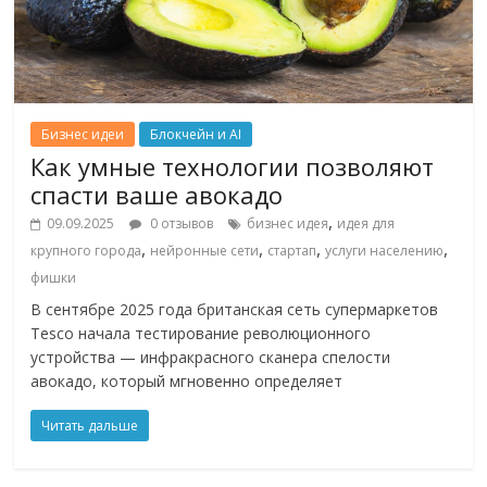
Бизнес идеи
Блокчейн и AI
Как умные технологии позволяют
спасти ваше авокадо
,
09.09.2025
0 отзывов
бизнес идея
идея для
,
,
,
,
крупного города
нейронные сети
стартап
услуги населению
фишки
В сентябре 2025 года британская сеть супермаркетов
Tesco начала тестирование революционного
устройства — инфракрасного сканера спелости
авокадо, который мгновенно определяет
Читать дальше