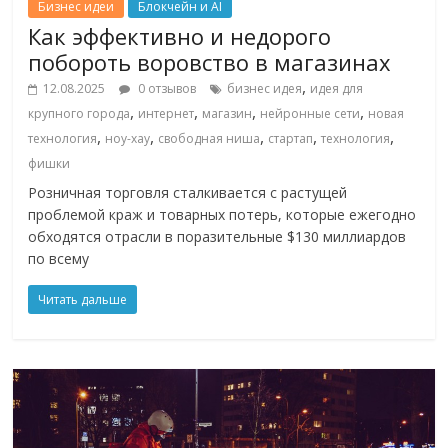
Бизнес идеи
Блокчейн и AI
Как эффективно и недорого
побороть воровство в магазинах
,
12.08.2025
0 отзывов
бизнес идея
идея для
,
,
,
,
крупного города
интернет
магазин
нейронные сети
новая
,
,
,
,
,
технология
ноу-хау
свободная ниша
стартап
технология
фишки
Розничная торговля сталкивается с растущей
проблемой краж и товарных потерь, которые ежегодно
обходятся отрасли в поразительные $130 миллиардов
по всему
Читать дальше