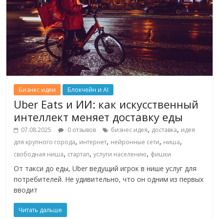
Бизнес идеи
Блокчейн и AI
Uber Eats и ИИ: как искусственный
интеллект меняет доставку еды
,
,
07.08.2025
0 отзывов
бизнес идея
доставка
идея
,
,
,
,
для крупного города
интернет
нейронные сети
ниша
,
,
,
свободная ниша
стартап
услуги населению
фишки
От такси до еды, Uber ведущий игрок в нише услуг для
потребителей. Не удивительно, что он одним из первых
вводит
Читать дальше