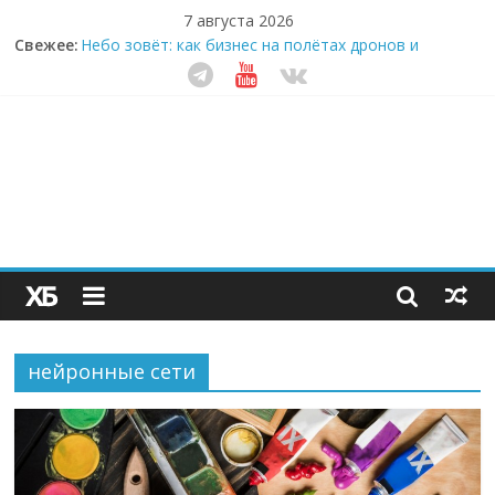
7 августа 2026
Забудьте о скучных ужинах: шеф-приложение,
Свежее:
которое видит вашу еду насквозь
Небо зовёт: как бизнес на полётах дронов и
обучении детей становится главным трендом
десятилетия
Кофейная революция в морозилке: замороженные
сливки меняют утренний ритуал
Как простая наклейка заставляет миллионы людей
не забывать о самом важном креме этим летом
Секрет супергидратации: почему кокосовая вода с
пребиотиками становится главным трендом
здорового питания
нейронные сети