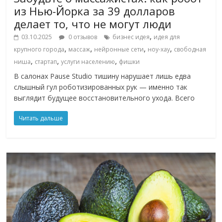
из Нью-Йорка за 39 долларов
делает то, что не могут люди
,
03.10.2025
0 отзывов
бизнес идея
идея для
,
,
,
,
крупного города
массаж
нейронные сети
ноу-хау
свободная
,
,
,
ниша
стартап
услуги населению
фишки
В салонах Pause Studio тишину нарушает лишь едва
слышный гул роботизированных рук — именно так
выглядит будущее восстановительного ухода. Всего
Читать дальше