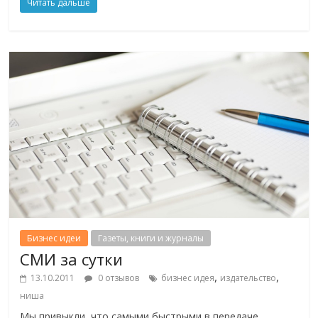
Читать дальше
Бизнес идеи
Газеты, книги и журналы
СМИ за сутки
,
,
13.10.2011
0 отзывов
бизнес идея
издательство
ниша
Мы привыкли, что самыми быстрыми в передаче