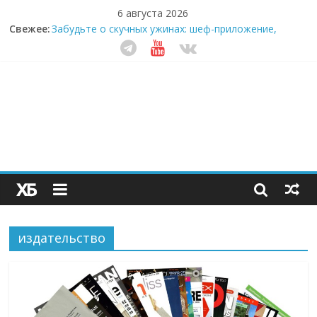
6 августа 2026
Свежее:
Забудьте о скучных ужинах: шеф-приложение,
которое видит вашу еду насквозь
Небо зовёт: как бизнес на полётах дронов и
обучении детей становится главным трендом
десятилетия
Кофейная революция в морозилке: замороженные
сливки меняют утренний ритуал
Как простая наклейка заставляет миллионы людей
не забывать о самом важном креме этим летом
Секрет супергидратации: почему кокосовая вода с
пребиотиками становится главным трендом
здорового питания
издательство