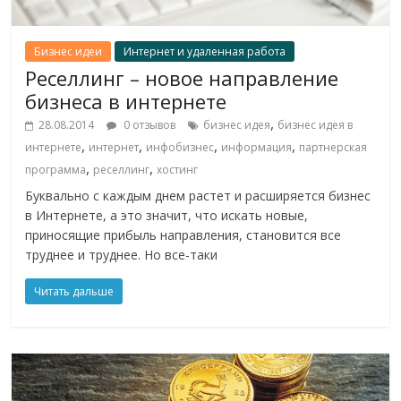
Бизнес идеи
Интернет и удаленная работа
Реселлинг – новое направление
бизнеса в интернете
,
28.08.2014
0 отзывов
бизнес идея
бизнес идея в
,
,
,
,
интернете
интернет
инфобизнес
информация
партнерская
,
,
программа
реселлинг
хостинг
Буквально с каждым днем растет и расширяется бизнес
в Интернете, а это значит, что искать новые,
приносящие прибыль направления, становится все
труднее и труднее. Но все-таки
Читать дальше