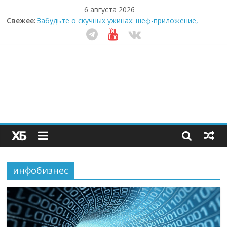
6 августа 2026
Свежее:
Забудьте о скучных ужинах: шеф-приложение,
которое видит вашу еду насквозь
Небо зовёт: как бизнес на полётах дронов и
обучении детей становится главным трендом
десятилетия
Кофейная революция в морозилке: замороженные
сливки меняют утренний ритуал
Как простая наклейка заставляет миллионы людей
не забывать о самом важном креме этим летом
Секрет супергидратации: почему кокосовая вода с
пребиотиками становится главным трендом
здорового питания
инфобизнес