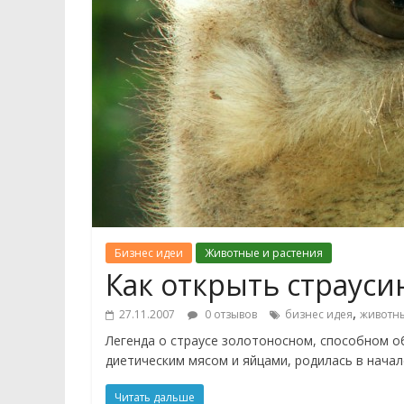
Бизнес идеи
Животные и растения
Как открыть страус
,
27.11.2007
0 отзывов
бизнес идея
животн
Легенда о страусе золотоносном, способном 
диетическим мясом и яйцами, родилась в начале
Читать дальше