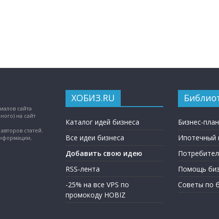
ХОБИЗ.RU
Библио
иалов сайта
ного) на сайт
Каталог идей бизнеса
Бизнес-пла
авторов статей.
Все идеи бизнеса
Ипотечный 
информации,
Добавить свою идею
Потребител
RSS-лента
Помощь биз
-25% на все VPS по
Советы по 
промокоду HOBIZ