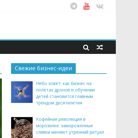
ом десятилетия
этим летом
рендом здорового питания
Свежие бизнес-идеи
Небо зовёт: как бизнес на
полётах дронов и обучении
детей становится главным
трендом десятилетия
Кофейная революция в
морозилке: замороженные
сливки меняют утренний ритуал