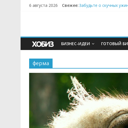
6 августа 2026
Свежее:
Забудьте о скучных ужи
Небо зовёт: как бизнес
Кофейная революция в м
Как простая наклейка з
Секрет супергидратации
БИЗНЕС-ИДЕИ
ГОТОВЫЙ БИ
ферма