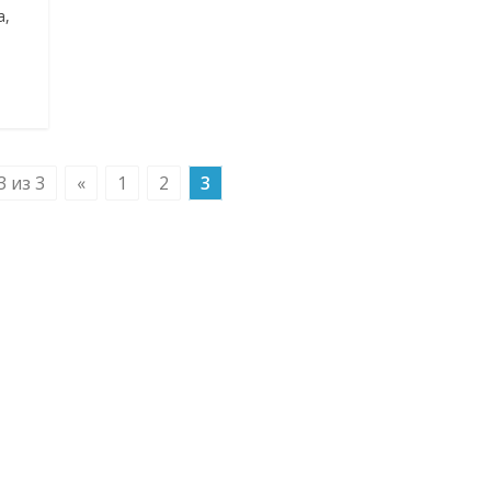
а,
 из 3
«
1
2
3