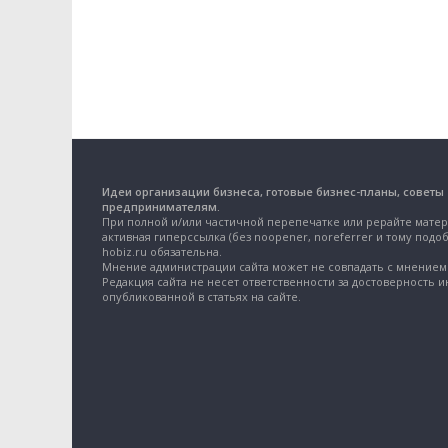
Идеи организации бизнеса, готовые бизнес-планы, советы
предпринимателям.
При полной и/или частичной перепечатке или рерайте матер
активная гиперссылка (без noopener, noreferrer и тому подоб
hobiz.ru обязательна.
Мнение администрации сайта может не совпадать с мнением 
Редакция сайта не несет ответственности за достоверность 
опубликованной в статьях на сайте.