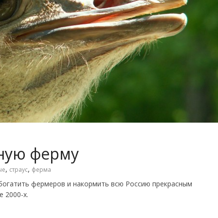
иную ферму
,
,
ые
страус
ферма
обогатить фермеров и накормить всю Россию прекрасным
 2000-х.