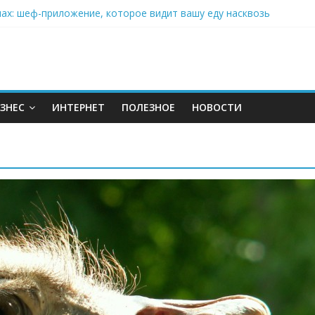
нах: шеф-приложение, которое видит вашу еду насквозь
 на полётах дронов и обучении детей становится главным тренд
орозилке: замороженные сливки меняют утренний ритуал
аставляет миллионы людей не забывать о самом важном креме 
: почему кокосовая вода с пребиотиками становится главным т
ЗНЕС
ИНТЕРНЕТ
ПОЛЕЗНОЕ
НОВОСТИ