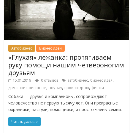
Автобизнес
Бизнес идеи
«Глухая» лежанка: протягиваем
руку помощи нашим четвероногим
друзьям
,
,
15.01.2019
0 отзывов
автобизнес
бизнес идея
,
,
,
домашние животные
ноу-хау
производство
фишки
Собаки — друзья и компаньоны, сопровождают
человечество не первую тысячу лет. Они прекрасные
охранники, пастухи, помощники, и просто члены семьи.
Читать дальше