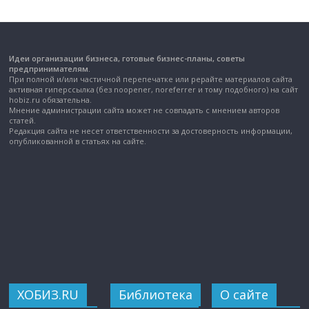
Идеи организации бизнеса, готовые бизнес-планы, советы
предпринимателям.
При полной и/или частичной перепечатке или рерайте материалов сайта
активная гиперссылка (без noopener, noreferrer и тому подобного) на сайт
hobiz.ru обязательна.
Мнение администрации сайта может не совпадать с мнением авторов
статей.
Редакция сайта не несет ответственности за достоверность информации,
опубликованной в статьях на сайте.
ХОБИЗ.RU
Библиотека
О сайте