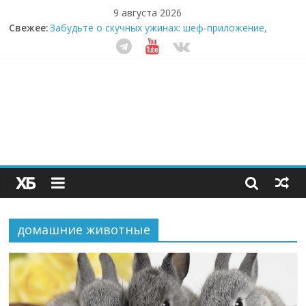
9 августа 2026
Свежее:
Забудьте о скучных ужинах: шеф-приложение,
которое видит вашу еду насквозь
Небо зовёт: как бизнес на полётах дронов и
обучении детей становится главным трендом
десятилетия
Кофейная революция в морозилке: замороженные
сливки меняют утренний ритуал
Как простая наклейка заставляет миллионы людей
не забывать о самом важном креме этим летом
Секрет супергидратации: почему кокосовая вода с
пребиотиками становится главным трендом
здорового питания
домашние животные