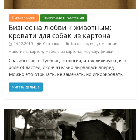
Бизнес идеи
Животные и растения
Бизнес на любви к животным:
кровати для собак из картона
,
24.12.2019
0 отзывов
бизнес идея
домашние
,
,
,
,
животные
картон
мебель из картона
ноу-хау
фишки
Спасибо Грете Тунберг, экология, и так лидирующая в
ряде областей, окончательно вырвалась вперед.
Можно это отрицать, не замечать, но игнорировать
Читать дальше