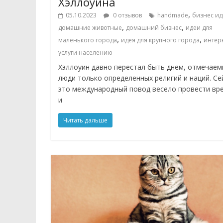
Хэллоуина
,
05.10.2023
0 отзывов
handmade
бизнес ид
,
,
домашние животные
домашний бизнес
идеи для
,
,
маленького города
идея для крупного города
интер
услуги населению
Хэллоуин давно перестал быть днем, отмечае
люди только определенных религий и наций. Се
это международный повод весело провести вр
и
Читать дальше