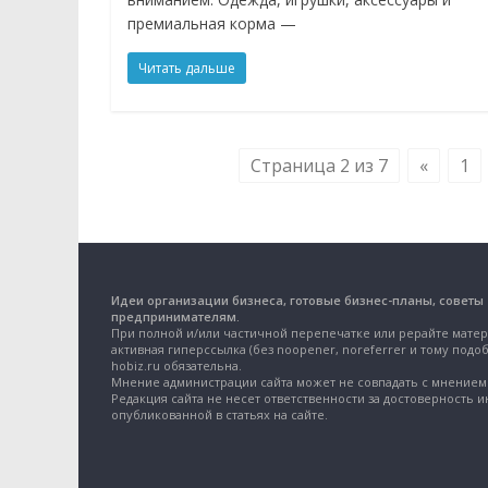
премиальная корма —
Читать дальше
Страница 2 из 7
«
1
Идеи организации бизнеса, готовые бизнес-планы, советы
предпринимателям.
При полной и/или частичной перепечатке или рерайте матер
активная гиперссылка (без noopener, noreferrer и тому подоб
hobiz.ru обязательна.
Мнение администрации сайта может не совпадать с мнением 
Редакция сайта не несет ответственности за достоверность 
опубликованной в статьях на сайте.