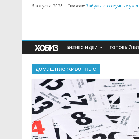
6 августа 2026
Свежее:
Забудьте о скучных ужи
Небо зовёт: как бизнес
Кофейная революция в м
Как простая наклейка з
Секрет супергидратации
БИЗНЕС-ИДЕИ
ГОТОВЫЙ БИ
домашние животные