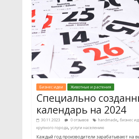
Бизнес идеи
Животные и растения
Специально созданны
календарь на 2024
,
30.11.2023
0 отзывов
handmade
бизнес ид
,
крупного города
услуги населению
Каждый год производители зарабатывают на вы