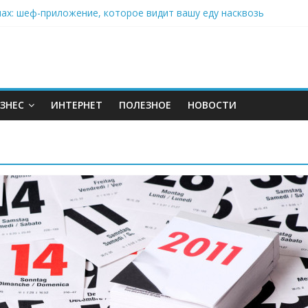
нах: шеф-приложение, которое видит вашу еду насквозь
 на полётах дронов и обучении детей становится главным тренд
орозилке: замороженные сливки меняют утренний ритуал
аставляет миллионы людей не забывать о самом важном креме 
: почему кокосовая вода с пребиотиками становится главным т
ЗНЕС
ИНТЕРНЕТ
ПОЛЕЗНОЕ
НОВОСТИ