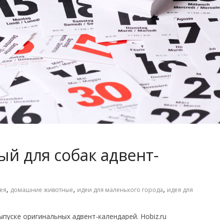
й для собак адвент-
,
,
,
ея
домашние животные
идеи для маленького города
идея для
пуске оригинальных адвент-календарей. Hobiz.ru