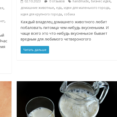
,
,
02.10.2023
0 отзывов
handmade
бизнес идея
,
,
,
,
домашние животные
еда
идеи для маленького города
ея
,
идея для крупного города
собака
,
нет
Каждый владелец домашнего животного любит
побаловать питомца чем-нибудь вкусненьким. И
чаще всего это что-нибудь вкусненькое бывает
мый
вредным для любимого четвероногого
йчас
емя
Читать дальше