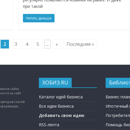
при такой
Читать дальше
2
3
4
5
...
»
Последняя »
ХОБИЗ.RU
Библио
иалов сайта
ного) на сайт
Каталог идей бизнеса
Бизнес-пла
авторов статей.
Все идеи бизнеса
Ипотечный 
информации,
Добавить свою идею
Потребител
RSS-лента
Помощь биз