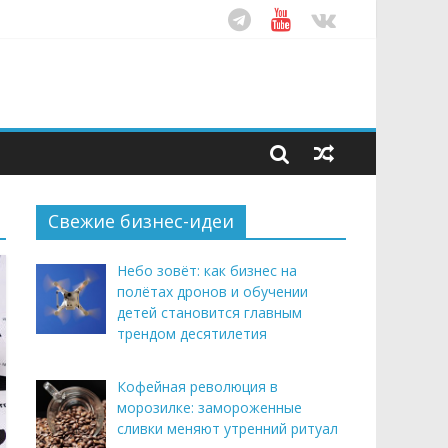
ом десятилетия
этим летом
рендом здорового питания
Свежие бизнес-идеи
Небо зовёт: как бизнес на
полётах дронов и обучении
детей становится главным
трендом десятилетия
Кофейная революция в
морозилке: замороженные
сливки меняют утренний ритуал