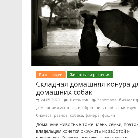
Бизнес идеи
Животные и растения
Складная домашняя конура д
домашних собак
,
24.05.2023
0 отзывов
handmade
бизнес ид
,
,
домашние животные
изобретение
необычная идея
,
,
,
,
бизнеса
разное
собака
фанера
фишки
Домашние животные тоже члены семьи, поэто
владельцам хочется окружить их заботой и
вниманием. Одежда, игрушки, аксессуары и