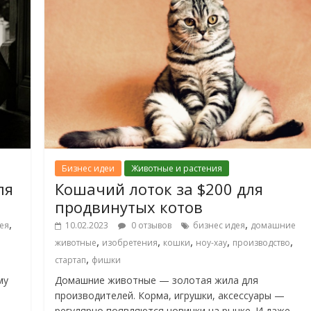
Бизнес идеи
Животные и растения
ля
Кошачий лоток за $200 для
продвинутых котов
,
,
ея
10.02.2023
0 отзывов
бизнес идея
домашние
,
,
,
,
,
животные
изобретения
кошки
ноу-хау
производство
,
стартап
фишки
му
Домашние животные — золотая жила для
производителей. Корма, игрушки, аксессуары —
регулярно появляются новинки на рынке. И даже