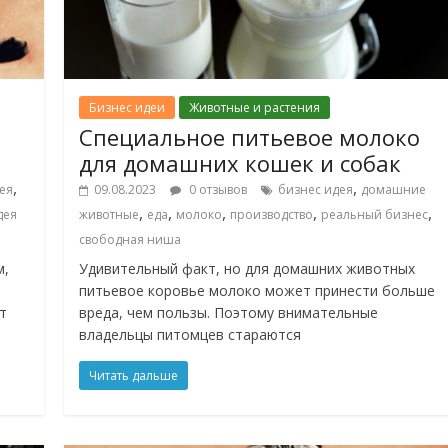
Бизнес идеи
Животные и растения
Специальное питьевое молоко
для домашних кошек и собак
,
,
ея
09.08.2023
0 отзывов
бизнес идея
домашние
,
,
,
,
,
дея
животные
еда
молоко
производство
реальный бизнес
свободная ниша
м,
Удивительный факт, но для домашних животных
питьевое коровье молоко может принести больше
т
вреда, чем пользы. Поэтому внимательные
владельцы питомцев стараются
Читать дальше