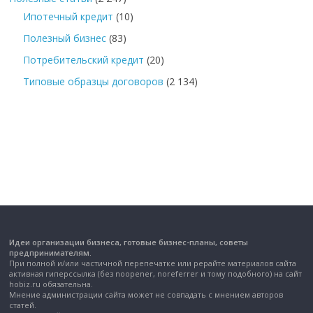
Ипотечный кредит
(10)
Полезный бизнес
(83)
Потребительский кредит
(20)
Типовые образцы договоров
(2 134)
Идеи организации бизнеса, готовые бизнес-планы, советы
предпринимателям.
При полной и/или частичной перепечатке или рерайте материалов сайта
активная гиперссылка (без noopener, noreferrer и тому подобного) на сайт
hobiz.ru обязательна.
Мнение администрации сайта может не совпадать с мнением авторов
статей.