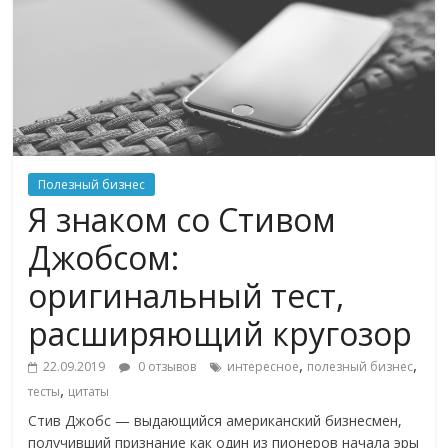
Полезный бизнес
Я знаком со Стивом
Джобсом:
оригинальный тест,
расширяющий кругозор
,
,
22.09.2019
0 отзывов
интересное
полезный бизнес
,
тесты
цитаты
Стив Джобс — выдающийся американский бизнесмен,
получивший признание как один из пионеров начала эры