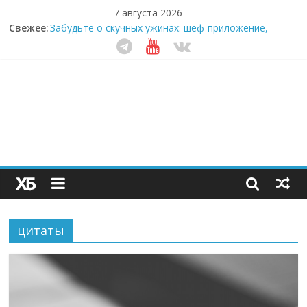
7 августа 2026
Свежее:
Забудьте о скучных ужинах: шеф-приложение,
которое видит вашу еду насквозь
Небо зовёт: как бизнес на полётах дронов и
обучении детей становится главным трендом
десятилетия
Кофейная революция в морозилке: замороженные
сливки меняют утренний ритуал
Как простая наклейка заставляет миллионы людей
не забывать о самом важном креме этим летом
Секрет супергидратации: почему кокосовая вода с
пребиотиками становится главным трендом
здорового питания
цитаты