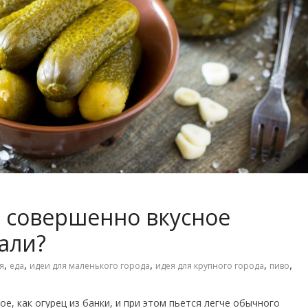
 совершенно вкусное
али?
,
,
,
,
,
я
еда
идеи для маленького города
идея для крупного города
пиво
е, как огурец из банки, и при этом пьется легче обычного