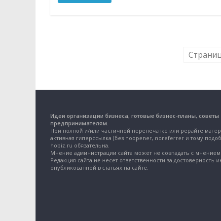
Страниц
Идеи организации бизнеса, готовые бизнес-планы, советы
предпринимателям.
При полной и/или частичной перепечатке или рерайте матер
активная гиперссылка (без noopener, noreferrer и тому подоб
hobiz.ru обязательна.
Мнение администрации сайта может не совпадать с мнением 
Редакция сайта не несет ответственности за достоверность 
опубликованной в статьях на сайте.