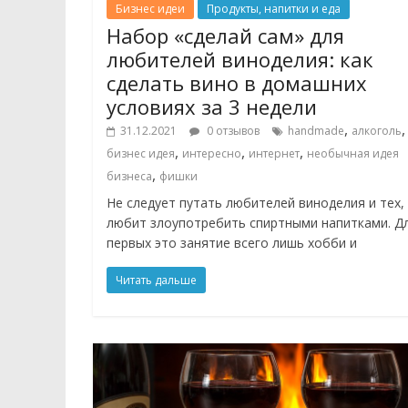
Бизнес идеи
Продукты, напитки и еда
Набор «сделай сам» для
любителей виноделия: как
сделать вино в домашних
условиях за 3 недели
,
,
31.12.2021
0 отзывов
handmade
алкоголь
,
,
,
бизнес идея
интересно
интернет
необычная идея
,
бизнеса
фишки
Не следует путать любителей виноделия и тех,
любит злоупотребить спиртными напитками. Д
первых это занятие всего лишь хобби и
Читать дальше