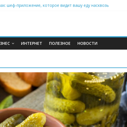
нах: шеф-приложение, которое видит вашу еду насквозь
 на полётах дронов и обучении детей становится главным тренд
орозилке: замороженные сливки меняют утренний ритуал
аставляет миллионы людей не забывать о самом важном креме 
: почему кокосовая вода с пребиотиками становится главным т
ЗНЕС
ИНТЕРНЕТ
ПОЛЕЗНОЕ
НОВОСТИ