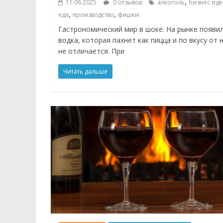
,
11.06.2025
0 отзывов
алкоголь
бизнес иде
,
,
еда
производство
фишки
Гастрономический мир в шоке. На рынке появи
водка, которая пахнет как пицца и по вкусу от 
не отличается. При
Читать дальше