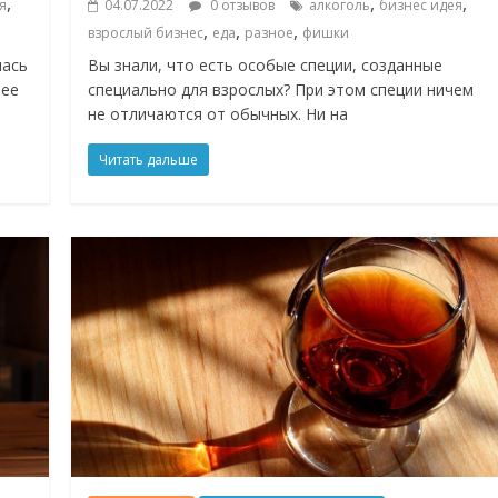
,
,
,
я
04.07.2022
0 отзывов
алкоголь
бизнес идея
,
,
,
взрослый бизнес
еда
разное
фишки
лась
Вы знали, что есть особые специи, созданные
нее
специально для взрослых? При этом специи ничем
не отличаются от обычных. Ни на
Читать дальше