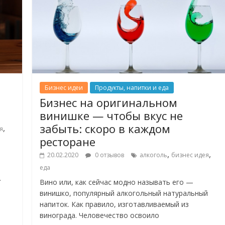
Бизнес идеи
Продукты, напитки и еда
Бизнес на оригинальном
винишке — чтобы вкус не
забыть: скоро в каждом
,
я
ресторане
,
,
20.02.2020
0 отзывов
алкоголь
бизнес идея
еда
.
Вино или, как сейчас модно называть его —
винишко, популярный алкогольный натуральный
напиток. Как правило, изготавливаемый из
винограда. Человечество освоило