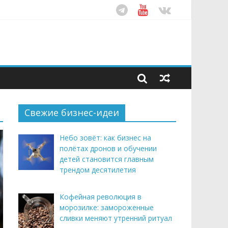
ом десятилетия
этим летом
рендом здорового питания
Свежие бизнес-идеи
Небо зовёт: как бизнес на
полётах дронов и обучении
детей становится главным
трендом десятилетия
Кофейная революция в
морозилке: замороженные
сливки меняют утренний ритуал