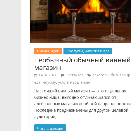
Бизнес идеи
Продукты, напитки и еда
Необычный обычный винный
магазин
,
14.07.2021
0 отзывов
алкоголь
бизнес иде
,
,
еда
ноу-хау
услуги населению
Настоящий винный магазин — это отдельная
бизнес-ниша, выгодно отличающаяся от
алкогольных магазинов общей направленности
Последние предназначены для другой целевой
аудитории,
Читать дальше