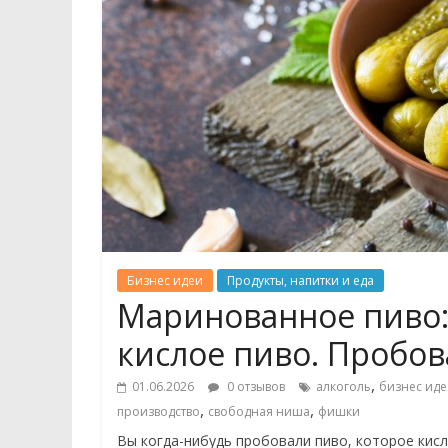
Бизнес идеи
Продукты, напитки и еда
Маринованное пиво:
кислое пиво. Пробов
,
01.06.2026
0 отзывов
алкоголь
бизнес иде
,
,
производство
свободная ниша
фишки
Вы когда-нибудь пробовали пиво, которое кисло