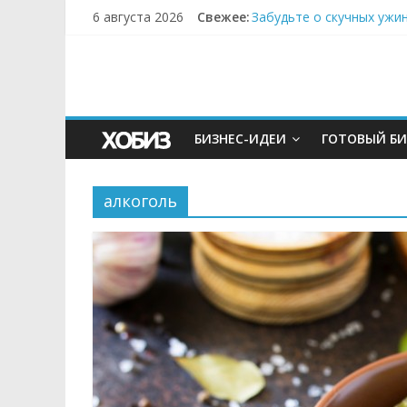
6 августа 2026
Свежее:
Забудьте о скучных ужи
Небо зовёт: как бизнес
Кофейная революция в м
Как простая наклейка з
Секрет супергидратации
БИЗНЕС-ИДЕИ
ГОТОВЫЙ БИ
алкоголь