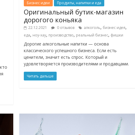
Бизнес идеи
Продукты, напитки и еда
Оригинальный бутик-магазин
дорогого коньяка
,
,
22.12.2021
0 отзывов
алкоголь
бизнес идея
,
,
,
,
еда
ноу-хау
производство
реальный бизнес
фишки
Дорогие алкогольные напитки — основа
классического успешного бизнеса. Если есть
ценители, значит есть спрос. Который и
удовлетворяется производителями и продавцами.
 кто
ля
Читать дальше