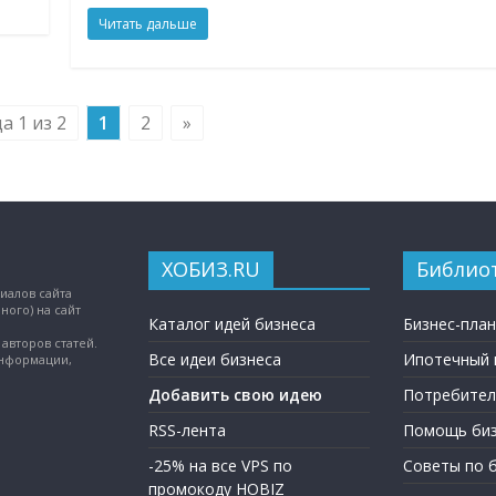
Читать дальше
а 1 из 2
1
2
»
ХОБИЗ.RU
Библио
иалов сайта
ного) на сайт
Каталог идей бизнеса
Бизнес-пла
авторов статей.
Все идеи бизнеса
Ипотечный 
информации,
Добавить свою идею
Потребител
RSS-лента
Помощь биз
-25% на все VPS по
Советы по 
промокоду HOBIZ