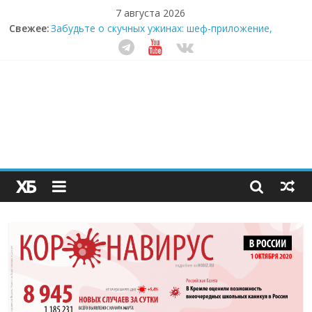
7 августа 2026
Свежее:
Забудьте о скучных ужинах: шеф-приложение,
которое видит вашу еду насквозь
Небо зовёт: как бизнес на полётах дронов и
обучении детей становится главным трендом
десятилетия
Кофейная революция в морозилке: замороженные
сливки меняют утренний ритуал
Как простая наклейка заставляет миллионы людей
не забывать о самом важном креме этим летом
Секрет супергидратации: почему кокосовая вода с
пребиотиками становится главным трендом
здорового питания