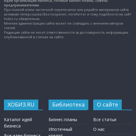
Идеи организации бизнеса, готовые бизнес-планы, советы
предпринимателям.
При полной и/или частичной перепечатке или рерайте материалов сайта
активная гиперссылка (без noopener, noreferrer и тому подобного) на сайт
hobiz.ru обязательна.
Мнение администрации сайта может не совпадать с мнением авторов
статей.
Редакция сайта не несет ответственности за достоверность информации,
опубликованной в статьях на сайте.
ХОБИЗ.RU
Библиотека
О сайте
Каталог идей
Бизнес-планы
Все статьи
бизнеса
Ипотечный
О нас
Все идеи бизнеса
кредит