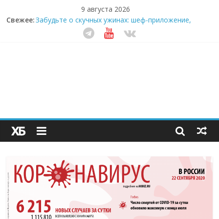
9 августа 2026
Свежее:
Забудьте о скучных ужинах: шеф-приложение,
которое видит вашу еду насквозь
Небо зовёт: как бизнес на полётах дронов и
обучении детей становится главным трендом
десятилетия
Кофейная революция в морозилке: замороженные
сливки меняют утренний ритуал
Как простая наклейка заставляет миллионы людей
не забывать о самом важном креме этим летом
Секрет супергидратации: почему кокосовая вода с
пребиотиками становится главным трендом
здорового питания