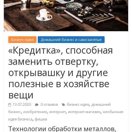
Бизнес идеи
Домашний бизнес и самозанятые
«Кредитка», способная
заменить отвертку,
открывашку и другие
полезные в хозяйстве
вещи
,
13.07.2020
0 отзывов
бизнес идея
домашний
,
,
,
,
бизнес
изобретение
интернет
интернет-магазин
необычная
,
идея бизнеса
фишки
Технологии обработки металлов,