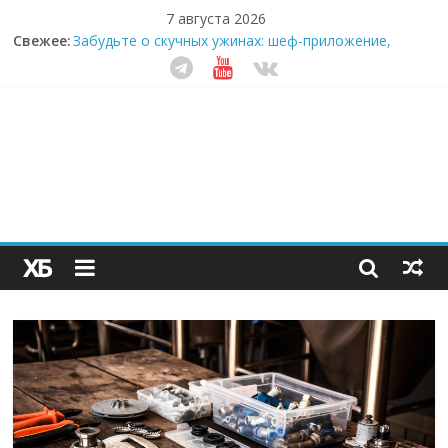
7 августа 2026
Секрет супергидратации: почему кокосовая вода с
Свежее:
пребиотиками становится главным трендом
здорового питания
Забудьте о скучных ужинах: шеф-приложение,
которое видит вашу еду насквозь
Небо зовёт: как бизнес на полётах дронов и
обучении детей становится главным трендом
десятилетия
Кофейная революция в морозилке: замороженные
сливки меняют утренний ритуал
Как простая наклейка заставляет миллионы людей
не забывать о самом важном креме этим летом