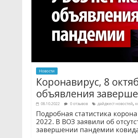
Новости
Коронавирус, 8 октя
объявления заверш
,
08.10.2022
0 отзывов
дайджест новостей
к
Подробная статистика коронав
2022. В ВОЗ заявили об отсу
завершении пандемии ковида