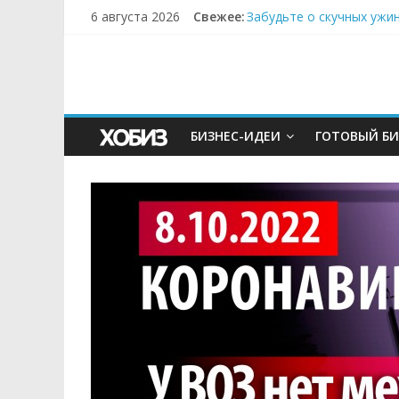
6 августа 2026
Свежее:
Забудьте о скучных ужи
Небо зовёт: как бизнес
Кофейная революция в м
Как простая наклейка з
Секрет супергидратации
БИЗНЕС-ИДЕИ
ГОТОВЫЙ БИ