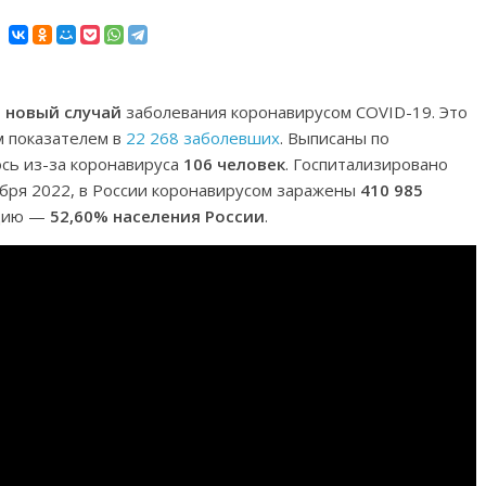
1 новый случай
заболевания коронавирусом COVID-19. Это
 показателем в
22 268 заболевших
. Выписаны по
ось из-за коронавируса
106 человек
. Госпитализировано
ября 2022, в России коронавирусом заражены
410 985
ацию —
52,60% населения России
.