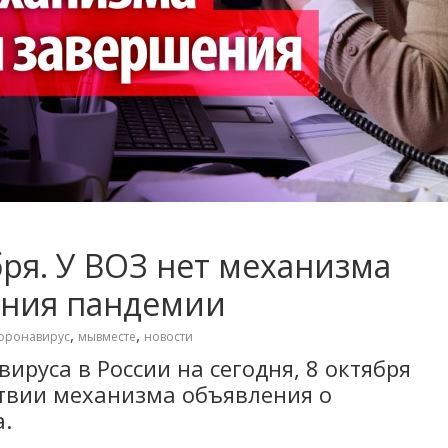
бря. У ВОЗ нет механизма
ения пандемии
,
,
оронавирус
мывместе
новости
ируса в России на сегодня, 8 октября
тствии механизма объявления о
.