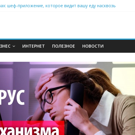
нах: шеф-приложение, которое видит вашу еду насквозь
 на полётах дронов и обучении детей становится главным тренд
орозилке: замороженные сливки меняют утренний ритуал
аставляет миллионы людей не забывать о самом важном креме 
: почему кокосовая вода с пребиотиками становится главным т
ЗНЕС
ИНТЕРНЕТ
ПОЛЕЗНОЕ
НОВОСТИ