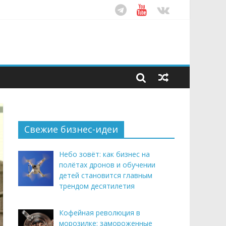
ом десятилетия
этим летом
рендом здорового питания
Свежие бизнес-идеи
Небо зовёт: как бизнес на
полётах дронов и обучении
детей становится главным
трендом десятилетия
Кофейная революция в
морозилке: замороженные