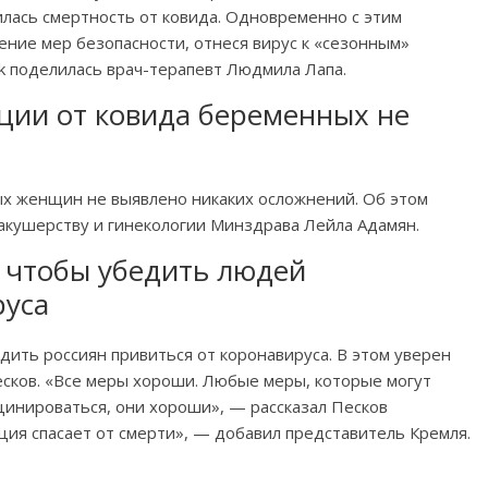
илась смертность от ковида. Одновременно с этим
ние мер безопасности, отнеся вирус к «сезонным»
ik поделилась врач-терапевт Людмила Лапа.
ции от ковида беременных не
х женщин не выявлено никаких осложнений. Об этом
акушерству и гинекологии Минздрава Лейла Адамян.
, чтобы убедить людей
руса
ить россиян привиться от коронавируса. В этом уверен
сков. «Все меры хороши. Любые меры, которые могут
цинироваться, они хороши», — рассказал Песков
ция спасает от смерти», — добавил представитель Кремля.