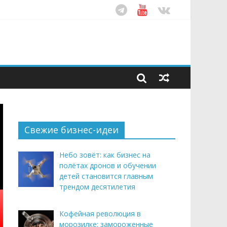
ом десятилетия
этим летом
рендом здорового питания
Свежие бизнес-идеи
Небо зовёт: как бизнес на
полётах дронов и обучении
детей становится главным
трендом десятилетия
Кофейная революция в
морозилке: замороженные