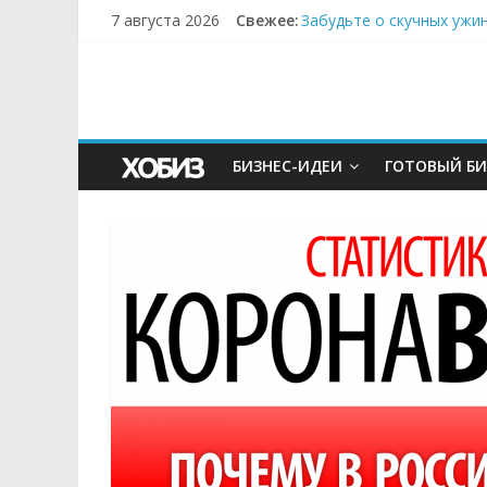
7 августа 2026
Свежее:
Забудьте о скучных ужи
Небо зовёт: как бизнес
Кофейная революция в м
Как простая наклейка з
Секрет супергидратации
БИЗНЕС-ИДЕИ
ГОТОВЫЙ БИ