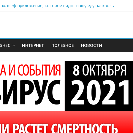
нах: шеф-приложение, которое видит вашу еду насквозь
 на полётах дронов и обучении детей становится главным тренд
орозилке: замороженные сливки меняют утренний ритуал
аставляет миллионы людей не забывать о самом важном креме 
: почему кокосовая вода с пребиотиками становится главным т
ЗНЕС
ИНТЕРНЕТ
ПОЛЕЗНОЕ
НОВОСТИ