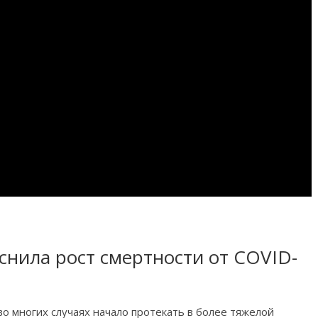
нила рост смертности от COVID-
во многих случаях начало протекать в более тяжелой