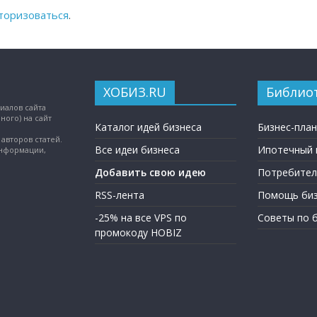
торизоваться
.
ХОБИЗ.RU
Библио
иалов сайта
ного) на сайт
Каталог идей бизнеса
Бизнес-пла
авторов статей.
Все идеи бизнеса
Ипотечный 
информации,
Добавить свою идею
Потребител
RSS-лента
Помощь биз
-25% на все VPS по
Советы по 
промокоду HOBIZ