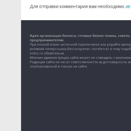
Для отправки комментария вам необходимо
ав
Идеи организации бизнеса, готовые бизнес-планы, советы
предпринимателям.
При полной и/или частичной перепечатке или рерайте матер
активная гиперссылка (без noopener, noreferrer и тому подоб
hobiz.ru обязательна.
Мнение администрации сайта может не совпадать с мнением 
Редакция сайта не несет ответственности за достоверность 
опубликованной в статьях на сайте.