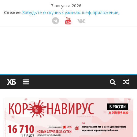
7 августа 2026
Свежее:
Забудьте о скучных ужинах: шеф-приложение,
которое видит вашу еду насквозь
Небо зовёт: как бизнес на полётах дронов и
обучении детей становится главным трендом
десятилетия
Кофейная революция в морозилке: замороженные
сливки меняют утренний ритуал
Как простая наклейка заставляет миллионы людей
не забывать о самом важном креме этим летом
Секрет супергидратации: почему кокосовая вода с
пребиотиками становится главным трендом
здорового питания