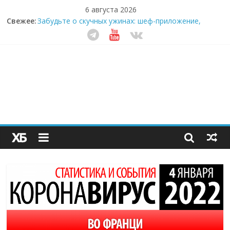
6 августа 2026
Свежее:
Забудьте о скучных ужинах: шеф-приложение,
которое видит вашу еду насквозь
Небо зовёт: как бизнес на полётах дронов и
обучении детей становится главным трендом
десятилетия
Кофейная революция в морозилке: замороженные
сливки меняют утренний ритуал
Как простая наклейка заставляет миллионы людей
не забывать о самом важном креме этим летом
Секрет супергидратации: почему кокосовая вода с
пребиотиками становится главным трендом
здорового питания