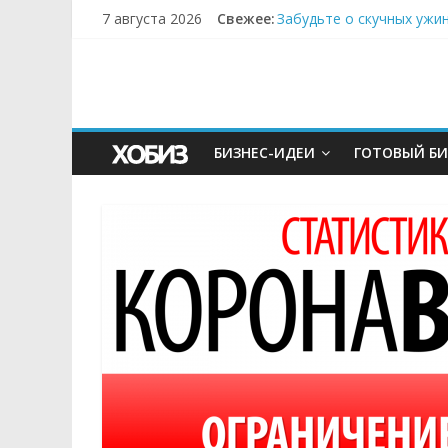
7 августа 2026
Свежее:
Забудьте о скучных ужи
Небо зовёт: как бизнес
Кофейная революция в м
Как простая наклейка з
Секрет супергидратации
БИЗНЕС-ИДЕИ
ГОТОВЫЙ БИ