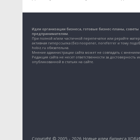
Идеи организации бизнеса, готовые бизнес-планы, советы
предпринимателям.
При полной и/или частичной перепечатке или рерайте матер
активная гиперссылка (без noopener, noreferrer и тому подоб
hobiz.ru обязательна.
Мнение администрации сайта может не совпадать с мнением 
Редакция сайта не несет ответственности за достоверность 
опубликованной в статьях на сайте.
Copyright © 2005 - 2026
Новые идеи бизнеса ХОБИ