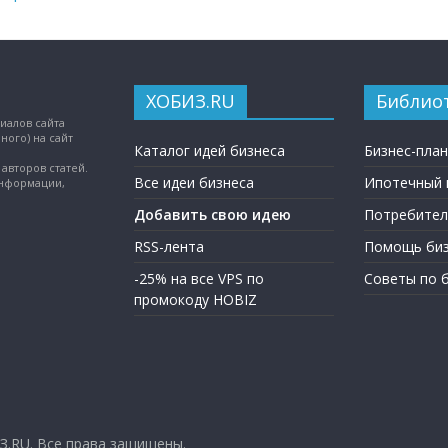
ХОБИЗ.RU
Библио
иалов сайта
ного) на сайт
Каталог идей бизнеса
Бизнес-пла
авторов статей.
Все идеи бизнеса
Ипотечный 
информации,
Добавить свою идею
Потребител
RSS-лента
Помощь биз
-25% на все VPS по
Советы по 
промокоду HOBIZ
З.RU
. Все права защищены.