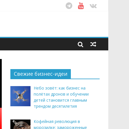
ом десятилетия
этим летом
рендом здорового питания
Свежие бизнес-идеи
Небо зовёт: как бизнес на
полётах дронов и обучении
детей становится главным
трендом десятилетия
Кофейная революция в
морозилке: замороженные