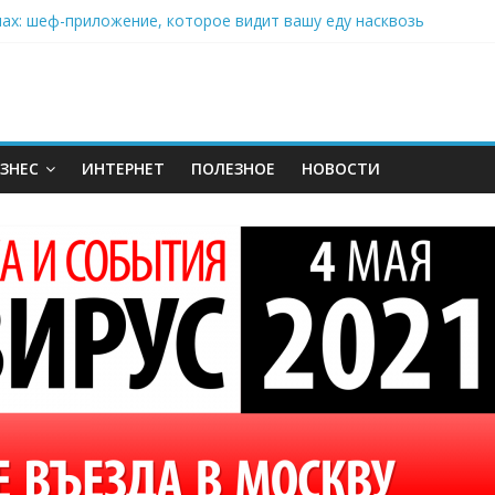
нах: шеф-приложение, которое видит вашу еду насквозь
 на полётах дронов и обучении детей становится главным тренд
орозилке: замороженные сливки меняют утренний ритуал
аставляет миллионы людей не забывать о самом важном креме 
: почему кокосовая вода с пребиотиками становится главным т
ЗНЕС
ИНТЕРНЕТ
ПОЛЕЗНОЕ
НОВОСТИ