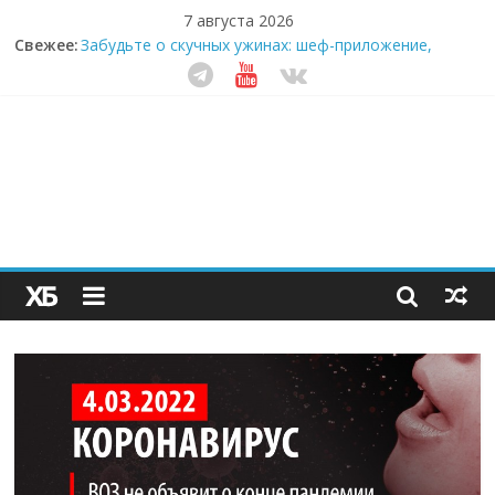
7 августа 2026
Свежее:
Забудьте о скучных ужинах: шеф-приложение,
которое видит вашу еду насквозь
Небо зовёт: как бизнес на полётах дронов и
обучении детей становится главным трендом
десятилетия
Кофейная революция в морозилке: замороженные
сливки меняют утренний ритуал
Как простая наклейка заставляет миллионы людей
не забывать о самом важном креме этим летом
Секрет супергидратации: почему кокосовая вода с
пребиотиками становится главным трендом
здорового питания