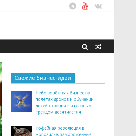
ом десятилетия
этим летом
рендом здорового питания
Свежие бизнес-идеи
Небо зовёт: как бизнес на
полётах дронов и обучении
детей становится главным
трендом десятилетия
Кофейная революция в
морозилке: замороженные