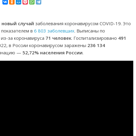
1 новый случай
заболевания коронавирусом COVID-19. Это
 показателем в
6 803 заболевших
. Выписаны по
ь из-за коронавируса
71 человек
. Госпитализировано
491
2022, в России коронавирусом заражены
236 134
цинацию —
52,72% населения России
.