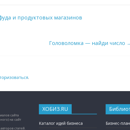
фуда и продуктовых магазинов
Головоломка — найди число
торизоваться
.
ХОБИЗ.RU
Библио
иалов сайта
ного) на сайт
Каталог идей бизнеса
Бизнес-пла
авторов статей.