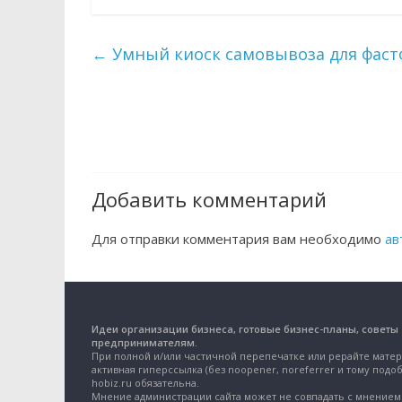
←
Умный киоск самовывоза для фаст
Добавить комментарий
Для отправки комментария вам необходимо
ав
Идеи организации бизнеса, готовые бизнес-планы, советы
предпринимателям.
При полной и/или частичной перепечатке или рерайте матер
активная гиперссылка (без noopener, noreferrer и тому подоб
hobiz.ru обязательна.
Мнение администрации сайта может не совпадать с мнением 