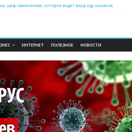
нах: шеф-приложение, которое видит вашу еду насквозь
 на полётах дронов и обучении детей становится главным тренд
орозилке: замороженные сливки меняют утренний ритуал
аставляет миллионы людей не забывать о самом важном креме 
: почему кокосовая вода с пребиотиками становится главным т
ЗНЕС
ИНТЕРНЕТ
ПОЛЕЗНОЕ
НОВОСТИ