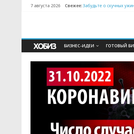
7 августа 2026
Свежее:
Забудьте о скучных ужи
Небо зовёт: как бизнес
Кофейная революция в м
Как простая наклейка з
Секрет супергидратации
БИЗНЕС-ИДЕИ
ГОТОВЫЙ БИ