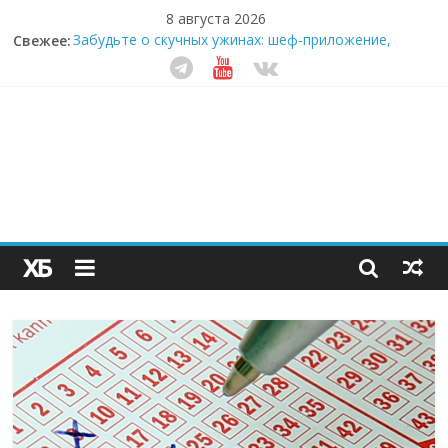
8 августа 2026
Свежее:
Забудьте о скучных ужинах: шеф-приложение,
которое видит вашу еду насквозь
Небо зовёт: как бизнес на полётах дронов и
обучении детей становится главным трендом
десятилетия
Кофейная революция в морозилке: замороженные
сливки меняют утренний ритуал
Как простая наклейка заставляет миллионы людей
не забывать о самом важном креме этим летом
Секрет супергидратации: почему кокосовая вода с
пребиотиками становится главным трендом
здорового питания