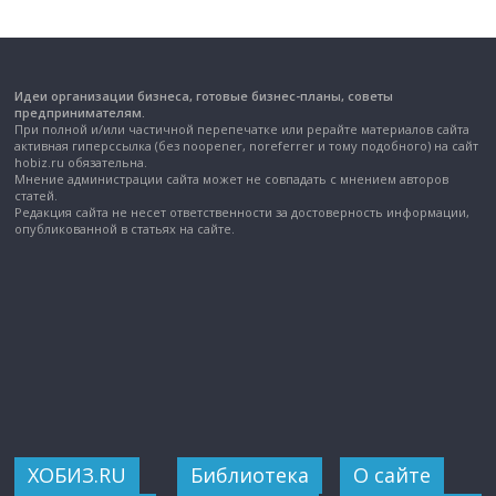
Идеи организации бизнеса, готовые бизнес-планы, советы
предпринимателям.
При полной и/или частичной перепечатке или рерайте материалов сайта
активная гиперссылка (без noopener, noreferrer и тому подобного) на сайт
hobiz.ru обязательна.
Мнение администрации сайта может не совпадать с мнением авторов
статей.
Редакция сайта не несет ответственности за достоверность информации,
опубликованной в статьях на сайте.
ХОБИЗ.RU
Библиотека
О сайте