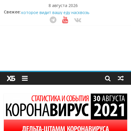
8 августа 2026
Забудьте о скучных ужинах: шеф-приложение,
Свежее:
которое видит вашу еду насквозь
Небо зовёт: как бизнес на полётах дронов и
обучении детей становится главным трендом
десятилетия
Кофейная революция в морозилке: замороженные
сливки меняют утренний ритуал
Как простая наклейка заставляет миллионы людей
не забывать о самом важном креме этим летом
Секрет супергидратации: почему кокосовая вода с
пребиотиками становится главным трендом
здорового питания