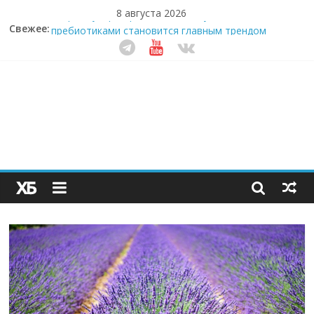
8 августа 2026
Свежее:
Секрет супергидратации: почему кокосовая вода с
пребиотиками становится главным трендом
здорового питания
Забудьте о скучных ужинах: шеф-приложение,
которое видит вашу еду насквозь
Небо зовёт: как бизнес на полётах дронов и
обучении детей становится главным трендом
десятилетия
Кофейная революция в морозилке: замороженные
сливки меняют утренний ритуал
Как простая наклейка заставляет миллионы людей
не забывать о самом важном креме этим летом