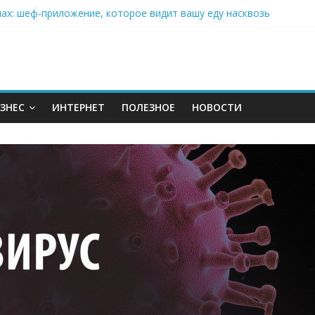
нах: шеф-приложение, которое видит вашу еду насквозь
 на полётах дронов и обучении детей становится главным тренд
орозилке: замороженные сливки меняют утренний ритуал
аставляет миллионы людей не забывать о самом важном креме 
: почему кокосовая вода с пребиотиками становится главным т
ЗНЕС
ИНТЕРНЕТ
ПОЛЕЗНОЕ
НОВОСТИ