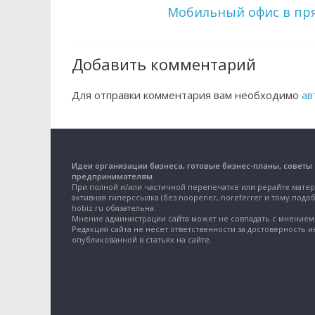
Мобильный офис в пр
Добавить комментарий
Для отправки комментария вам необходимо
ав
Идеи организации бизнеса, готовые бизнес-планы, советы
предпринимателям.
При полной и/или частичной перепечатке или рерайте матер
активная гиперссылка (без noopener, noreferrer и тому подоб
hobiz.ru обязательна.
Мнение администрации сайта может не совпадать с мнением 
Редакция сайта не несет ответственности за достоверность 
опубликованной в статьях на сайте.