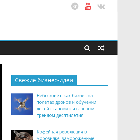
ом десятилетия
этим летом
рендом здорового питания
Свежие бизнес-идеи
Небо зовёт: как бизнес на
полётах дронов и обучении
детей становится главным
трендом десятилетия
Кофейная революция в
морозилке: замороженные