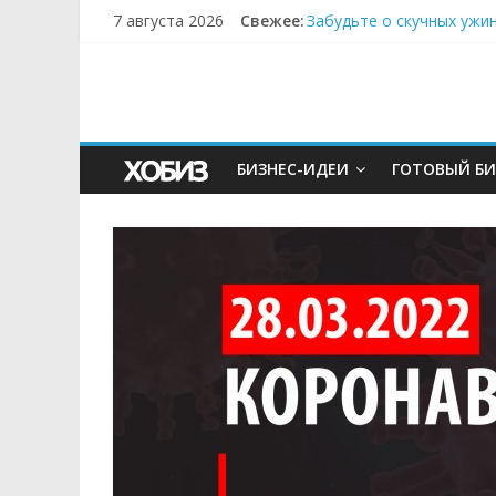
7 августа 2026
Свежее:
Забудьте о скучных ужи
Небо зовёт: как бизнес
Кофейная революция в м
Как простая наклейка з
Секрет супергидратации
БИЗНЕС-ИДЕИ
ГОТОВЫЙ БИ