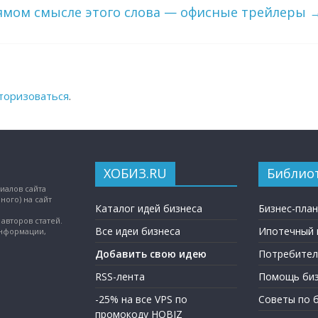
ямом смысле этого слова — офисные трейлеры
торизоваться
.
ХОБИЗ.RU
Библио
иалов сайта
ного) на сайт
Каталог идей бизнеса
Бизнес-пла
авторов статей.
Все идеи бизнеса
Ипотечный 
информации,
Добавить свою идею
Потребител
RSS-лента
Помощь биз
-25% на все VPS по
Советы по 
промокоду HOBIZ