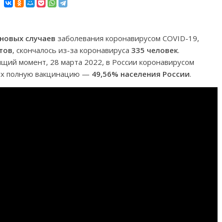
 новых случаев
заболевания коронавирусом COVID-19,
тов
, скончалось из-за коронавируса
335 человек
.
оящий момент, 28 марта 2022, в России коронавирусом
их полную вакцинацию —
49,56% населения России
.