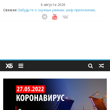
6 августа 2026
Свежее:
Забудьте о скучных ужинах: шеф-приложение,
которое видит вашу еду насквозь
Небо зовёт: как бизнес на полётах дронов и
обучении детей становится главным трендом
десятилетия
Кофейная революция в морозилке: замороженные
сливки меняют утренний ритуал
Как простая наклейка заставляет миллионы людей
не забывать о самом важном креме этим летом
Секрет супергидратации: почему кокосовая вода с
пребиотиками становится главным трендом
здорового питания