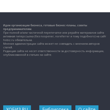
Идеи организации бизнеса, готовые бизнес-планы, советы
предпринимателям.
При полной и/или частичной перепечатке или рерайте материалов сайта
активная гиперссылка (без noopener, noreferrer и тому подобного) на сайт
hobiz.ru обязательна.
Мнение администрации сайта может не совпадать с мнением авторов
статей.
Редакция сайта не несет ответственности за достоверность информации,
опубликованной в статьях на сайте.
ХОБИЗ.RU
Библиотека
О сайте