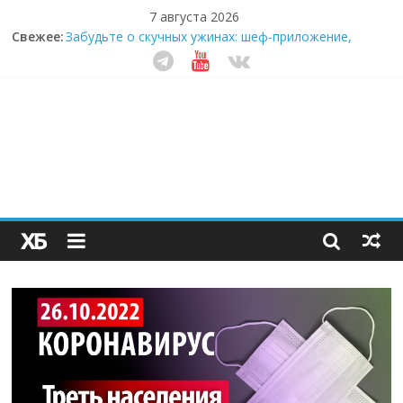
7 августа 2026
Свежее:
Забудьте о скучных ужинах: шеф-приложение,
которое видит вашу еду насквозь
Небо зовёт: как бизнес на полётах дронов и
обучении детей становится главным трендом
десятилетия
Кофейная революция в морозилке: замороженные
сливки меняют утренний ритуал
Как простая наклейка заставляет миллионы людей
не забывать о самом важном креме этим летом
Секрет супергидратации: почему кокосовая вода с
пребиотиками становится главным трендом
здорового питания