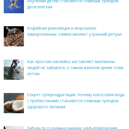
обучении детей становится главным трендом
десятилетия
Кофейная революция в морозилке:
замороженные сливки меняют утренний ритуал
Как простая наклейка заставляет миллионы
людей не забывать о самом важном креме этим
летом
Секрет супергидратации: почему кокосовая вода
с пребиотиками становится главным трендом
здорового питания
Забудьте о скучных ужинах: шеф-приложение,