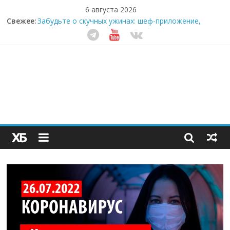
6 августа 2026
Свежее:
Забудьте о скучных ужинах: шеф-приложение,
которое видит вашу еду насквозь
Небо зовёт: как бизнес на полётах дронов и
обучении детей становится главным трендом
десятилетия
Кофейная революция в морозилке: замороженные
сливки меняют утренний ритуал
Как простая наклейка заставляет миллионы людей
не забывать о самом важном креме этим летом
Секрет супергидратации: почему кокосовая вода с
пребиотиками становится главным трендом
здорового питания