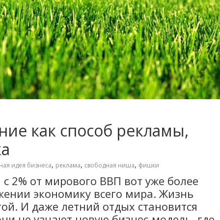
ние как способ рекламы,
ка
,
,
,
ая идея бизнеса
реклама
свободная ниша
фишки
а с 2% от мирового ВВП вот уже более
жении экономику всего мира. Жизнь
гой. И даже летний отдых становится
ни не узнают новую бизнес-модель, где