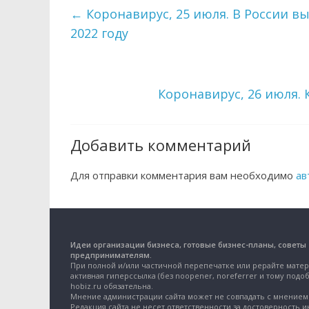
←
Коронавирус, 25 июля. В России в
2022 году
Коронавирус, 26 июля.
Добавить комментарий
Для отправки комментария вам необходимо
ав
Идеи организации бизнеса, готовые бизнес-планы, советы
предпринимателям.
При полной и/или частичной перепечатке или рерайте матер
активная гиперссылка (без noopener, noreferrer и тому подоб
hobiz.ru обязательна.
Мнение администрации сайта может не совпадать с мнением 
Редакция сайта не несет ответственности за достоверность 