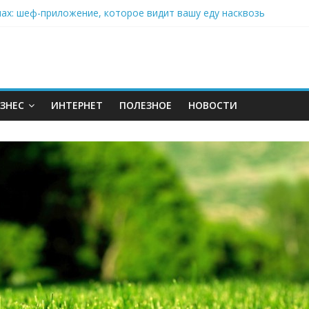
нах: шеф-приложение, которое видит вашу еду насквозь
 на полётах дронов и обучении детей становится главным тренд
орозилке: замороженные сливки меняют утренний ритуал
аставляет миллионы людей не забывать о самом важном креме 
: почему кокосовая вода с пребиотиками становится главным т
ЗНЕС
ИНТЕРНЕТ
ПОЛЕЗНОЕ
НОВОСТИ