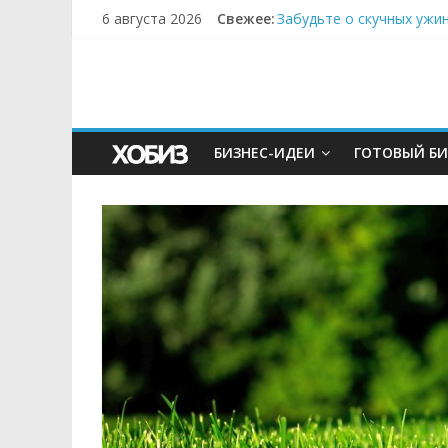
6 августа 2026
Свежее:
Забудьте о скучных ужи
Небо зовёт: как бизнес
Кофейная революция в м
Как простая наклейка з
Секрет супергидратации
БИЗНЕС-ИДЕИ
ГОТОВЫЙ БИ