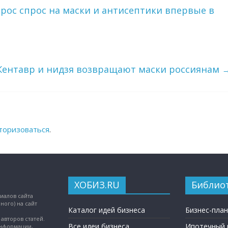
ырос спрос на маски и антисептики впервые в
 Кентавр и нидзя возвращают маски россиянам
торизоваться
.
ХОБИЗ.RU
Библио
иалов сайта
ного) на сайт
Каталог идей бизнеса
Бизнес-пла
авторов статей.
Все идеи бизнеса
Ипотечный 
информации,