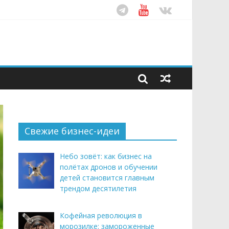
ом десятилетия
этим летом
рендом здорового питания
Свежие бизнес-идеи
Небо зовёт: как бизнес на
полётах дронов и обучении
детей становится главным
трендом десятилетия
Кофейная революция в
морозилке: замороженные