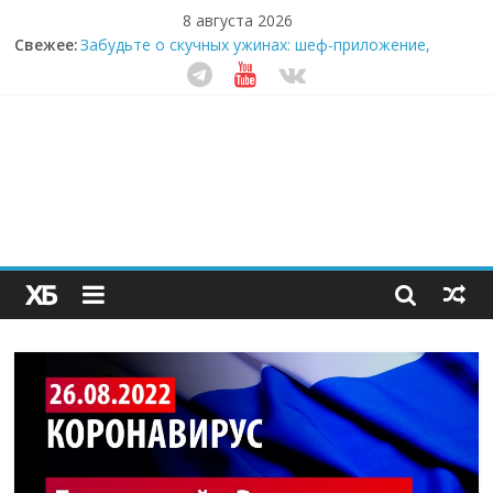
8 августа 2026
Свежее:
Забудьте о скучных ужинах: шеф-приложение,
которое видит вашу еду насквозь
Небо зовёт: как бизнес на полётах дронов и
обучении детей становится главным трендом
десятилетия
Кофейная революция в морозилке: замороженные
сливки меняют утренний ритуал
Как простая наклейка заставляет миллионы людей
не забывать о самом важном креме этим летом
Секрет супергидратации: почему кокосовая вода с
пребиотиками становится главным трендом
здорового питания