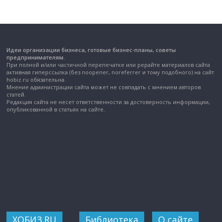
Идеи организации бизнеса, готовые бизнес-планы, советы
предпринимателям.
При полной и/или частичной перепечатке или рерайте материалов сайта
активная гиперссылка (без noopener, noreferrer и тому подобного) на сайт
hobiz.ru обязательна.
Мнение администрации сайта может не совпадать с мнением авторов
статей.
Редакция сайта не несет ответственности за достоверность информации,
опубликованной в статьях на сайте.
ХОБИЗ.RU
Библиотека
О сайте