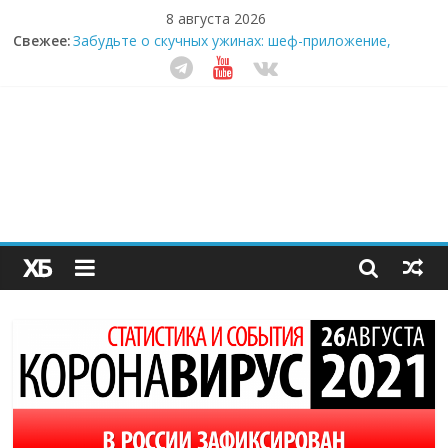
8 августа 2026
Свежее:
Забудьте о скучных ужинах: шеф-приложение,
которое видит вашу еду насквозь
Небо зовёт: как бизнес на полётах дронов и
обучении детей становится главным трендом
десятилетия
Кофейная революция в морозилке: замороженные
сливки меняют утренний ритуал
Как простая наклейка заставляет миллионы людей
не забывать о самом важном креме этим летом
Секрет супергидратации: почему кокосовая вода с
пребиотиками становится главным трендом
здорового питания