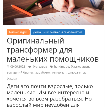
Бизнес идеи
Домашний бизнес и самозанятые
Оригинальный
трансформер для
маленьких помощников
,
,
09.06.2022
0 отзывов
handmade
бизнес идея
,
,
,
,
домашний бизнес
заработок
интернет
самозанятые
фишки
Дети это почти взрослые, только
маленькие. Им все интересно и
хочется во всем разобраться. Но
взрослый мир неудобен для