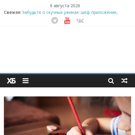
6 августа 2026
Свежее:
Забудьте о скучных ужинах: шеф-приложение,
которое видит вашу еду насквозь
Небо зовёт: как бизнес на полётах дронов и
обучении детей становится главным трендом
десятилетия
Кофейная революция в морозилке: замороженные
сливки меняют утренний ритуал
Как простая наклейка заставляет миллионы людей
не забывать о самом важном креме этим летом
Секрет супергидратации: почему кокосовая вода с
пребиотиками становится главным трендом
здорового питания