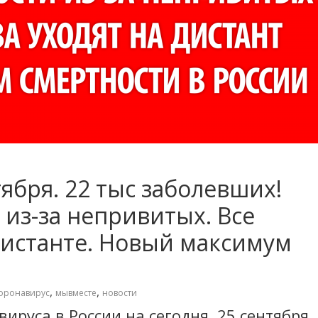
ября. 22 тыс заболевших!
 из-за непривитых. Все
дистанте. Новый максимум
,
,
оронавирус
мывместе
новости
ируса в России на сегодня, 25 сентября