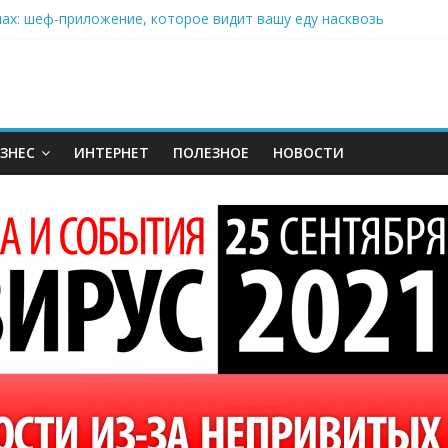
нах: шеф-приложение, которое видит вашу еду насквозь
 на полётах дронов и обучении детей становится главным тренд
орозилке: замороженные сливки меняют утренний ритуал
аставляет миллионы людей не забывать о самом важном креме 
: почему кокосовая вода с пребиотиками становится главным т
ЗНЕС
ИНТЕРНЕТ
ПОЛЕЗНОЕ
НОВОСТИ