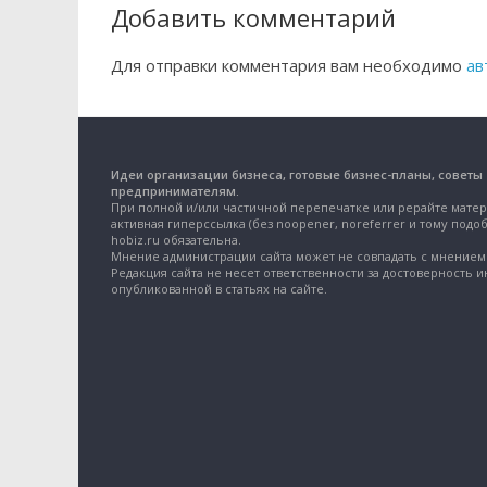
Добавить комментарий
Для отправки комментария вам необходимо
ав
Идеи организации бизнеса, готовые бизнес-планы, советы
предпринимателям.
При полной и/или частичной перепечатке или рерайте матер
активная гиперссылка (без noopener, noreferrer и тому подоб
hobiz.ru обязательна.
Мнение администрации сайта может не совпадать с мнением 
Редакция сайта не несет ответственности за достоверность 
опубликованной в статьях на сайте.