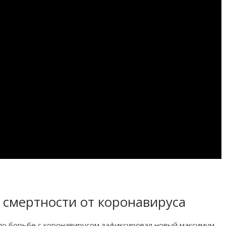
 смертности от коронавируса
о борьбе с коронавирусом зафиксировал новый максимум