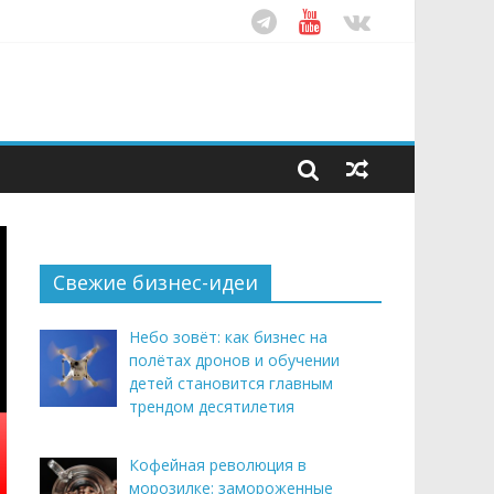
ом десятилетия
этим летом
рендом здорового питания
Свежие бизнес-идеи
Небо зовёт: как бизнес на
полётах дронов и обучении
детей становится главным
трендом десятилетия
Кофейная революция в
морозилке: замороженные