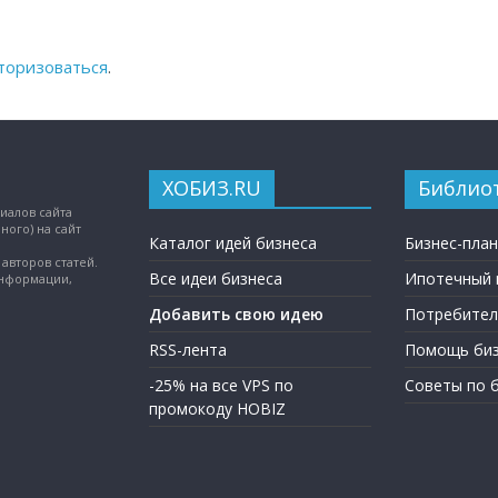
торизоваться
.
ХОБИЗ.RU
Библио
иалов сайта
ного) на сайт
Каталог идей бизнеса
Бизнес-пла
авторов статей.
Все идеи бизнеса
Ипотечный 
информации,
Добавить свою идею
Потребител
RSS-лента
Помощь биз
-25% на все VPS по
Советы по 
промокоду HOBIZ