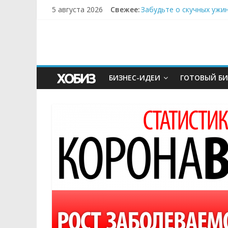
5 августа 2026
Свежее:
Забудьте о скучных ужи
Небо зовёт: как бизнес
Кофейная революция в м
Как простая наклейка з
Секрет супергидратации
БИЗНЕС-ИДЕИ
ГОТОВЫЙ БИ