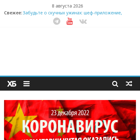
8 августа 2026
Свежее:
Забудьте о скучных ужинах: шеф-приложение,
которое видит вашу еду насквозь
Небо зовёт: как бизнес на полётах дронов и
обучении детей становится главным трендом
десятилетия
Кофейная революция в морозилке: замороженные
сливки меняют утренний ритуал
Как простая наклейка заставляет миллионы людей
не забывать о самом важном креме этим летом
Секрет супергидратации: почему кокосовая вода с
пребиотиками становится главным трендом
здорового питания