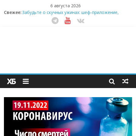
6 августа 2026
Свежее:
Забудьте о скучных ужинах: шеф-приложение,
которое видит вашу еду насквозь
Небо зовёт: как бизнес на полётах дронов и
обучении детей становится главным трендом
десятилетия
Кофейная революция в морозилке: замороженные
сливки меняют утренний ритуал
Как простая наклейка заставляет миллионы людей
не забывать о самом важном креме этим летом
Секрет супергидратации: почему кокосовая вода с
пребиотиками становится главным трендом
здорового питания