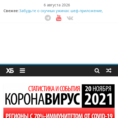
6 августа 2026
Свежее:
Забудьте о скучных ужинах: шеф-приложение,
которое видит вашу еду насквозь
Небо зовёт: как бизнес на полётах дронов и
обучении детей становится главным трендом
десятилетия
Кофейная революция в морозилке: замороженные
сливки меняют утренний ритуал
Как простая наклейка заставляет миллионы людей
не забывать о самом важном креме этим летом
Секрет супергидратации: почему кокосовая вода с
пребиотиками становится главным трендом
здорового питания