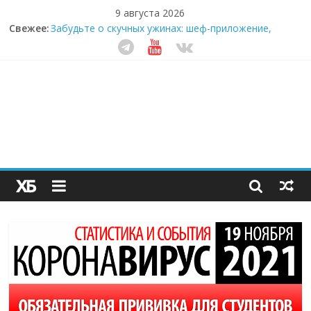
9 августа 2026
Свежее:
Забудьте о скучных ужинах: шеф-приложение,
которое видит вашу еду насквозь
Небо зовёт: как бизнес на полётах дронов и
обучении детей становится главным трендом
десятилетия
Кофейная революция в морозилке: замороженные
сливки меняют утренний ритуал
Как простая наклейка заставляет миллионы людей
не забывать о самом важном креме этим летом
Секрет супергидратации: почему кокосовая вода с
пребиотиками становится главным трендом
здорового питания