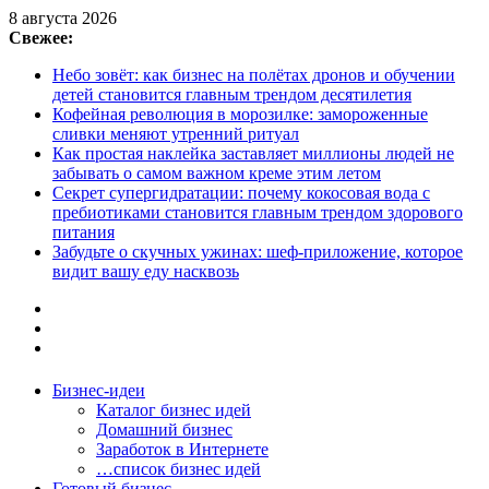
8 августа 2026
Свежее:
Небо зовёт: как бизнес на полётах дронов и обучении
детей становится главным трендом десятилетия
Кофейная революция в морозилке: замороженные
сливки меняют утренний ритуал
Как простая наклейка заставляет миллионы людей не
забывать о самом важном креме этим летом
Секрет супергидратации: почему кокосовая вода с
пребиотиками становится главным трендом здорового
питания
Забудьте о скучных ужинах: шеф-приложение, которое
видит вашу еду насквозь
Бизнес-идеи
Каталог бизнес идей
Домашний бизнес
Заработок в Интернете
…список бизнес идей
Готовый бизнес