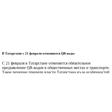
В Татарстане с 21 февраля отменяются QR-коды
С 21 февраля в Татарстане отменяется обязательное
предъявление QR-кодов в общественных местах и транспорте.
Такое решение приняли власти Татарстана из-за особенностей
течения нового омикрон-штамма коронавируса.
Врач Руженцова заявила, что омикрон может сохраниться в
человеческой популяции навсегда
Омикрон-штамм коронавируса способен перейти в разряд
сезонной простуды. Поскольку использует схожие механизмы
заражения верхних дыхательных путей и проникновения