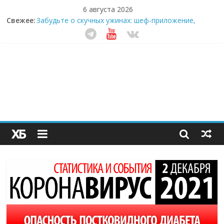
6 августа 2026
Свежее:
Забудьте о скучных ужинах: шеф-приложение,
которое видит вашу еду насквозь
Небо зовёт: как бизнес на полётах дронов и
обучении детей становится главным трендом
десятилетия
Кофейная революция в морозилке: замороженные
сливки меняют утренний ритуал
Как простая наклейка заставляет миллионы людей
не забывать о самом важном креме этим летом
Секрет супергидратации: почему кокосовая вода с
пребиотиками становится главным трендом
здорового питания