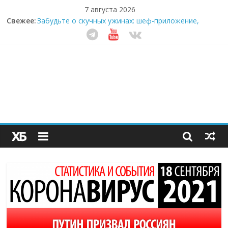
7 августа 2026
Свежее:
Забудьте о скучных ужинах: шеф-приложение,
которое видит вашу еду насквозь
Небо зовёт: как бизнес на полётах дронов и
обучении детей становится главным трендом
десятилетия
Кофейная революция в морозилке: замороженные
сливки меняют утренний ритуал
Как простая наклейка заставляет миллионы людей
не забывать о самом важном креме этим летом
Секрет супергидратации: почему кокосовая вода с
пребиотиками становится главным трендом
здорового питания