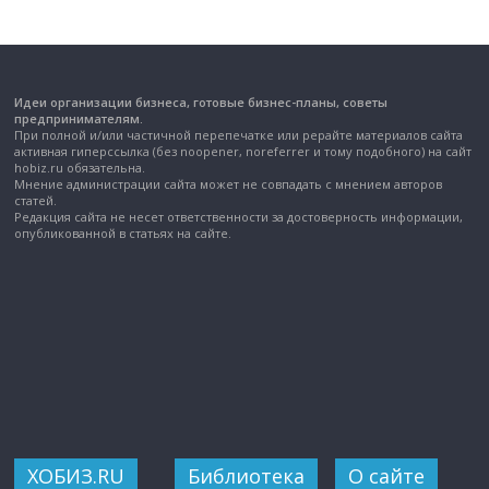
Идеи организации бизнеса, готовые бизнес-планы, советы
предпринимателям.
При полной и/или частичной перепечатке или рерайте материалов сайта
активная гиперссылка (без noopener, noreferrer и тому подобного) на сайт
hobiz.ru обязательна.
Мнение администрации сайта может не совпадать с мнением авторов
статей.
Редакция сайта не несет ответственности за достоверность информации,
опубликованной в статьях на сайте.
ХОБИЗ.RU
Библиотека
О сайте