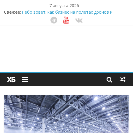
7 августа 2026
Забудьте о скучных ужинах: шеф-приложение,
Свежее:
которое видит вашу еду насквозь
Небо зовёт: как бизнес на полётах дронов и
обучении детей становится главным трендом
десятилетия
Кофейная революция в морозилке: замороженные
сливки меняют утренний ритуал
Как простая наклейка заставляет миллионы людей
не забывать о самом важном креме этим летом
Секрет супергидратации: почему кокосовая вода с
пребиотиками становится главным трендом
здорового питания