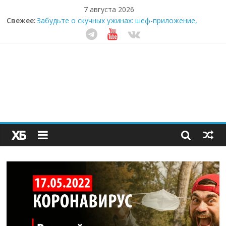
7 августа 2026
Свежее:
Забудьте о скучных ужинах: шеф-приложение,
которое видит вашу еду насквозь
Небо зовёт: как бизнес на полётах дронов и
обучении детей становится главным трендом
десятилетия
Кофейная революция в морозилке: замороженные
сливки меняют утренний ритуал
Как простая наклейка заставляет миллионы людей
не забывать о самом важном креме этим летом
Секрет супергидратации: почему кокосовая вода с
пребиотиками становится главным трендом
здорового питания