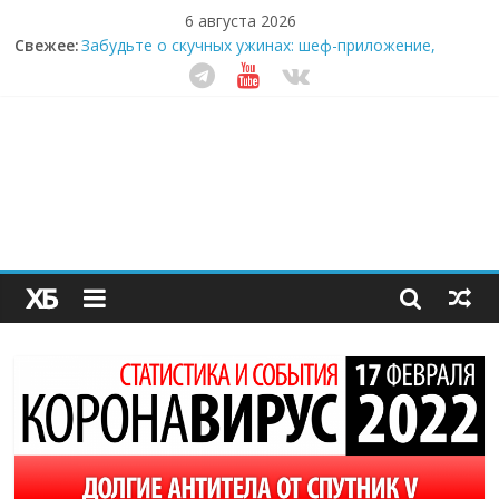
6 августа 2026
Свежее:
Забудьте о скучных ужинах: шеф-приложение,
которое видит вашу еду насквозь
Небо зовёт: как бизнес на полётах дронов и
обучении детей становится главным трендом
десятилетия
Кофейная революция в морозилке: замороженные
сливки меняют утренний ритуал
Как простая наклейка заставляет миллионы людей
не забывать о самом важном креме этим летом
Секрет супергидратации: почему кокосовая вода с
пребиотиками становится главным трендом
здорового питания