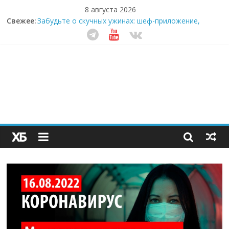
8 августа 2026
Секрет супергидратации: почему кокосовая вода с
Свежее:
пребиотиками становится главным трендом
здорового питания
Забудьте о скучных ужинах: шеф-приложение,
которое видит вашу еду насквозь
Небо зовёт: как бизнес на полётах дронов и
обучении детей становится главным трендом
десятилетия
Кофейная революция в морозилке: замороженные
сливки меняют утренний ритуал
Как простая наклейка заставляет миллионы людей
не забывать о самом важном креме этим летом