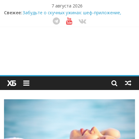
7 августа 2026
Свежее:
Забудьте о скучных ужинах: шеф-приложение,
которое видит вашу еду насквозь
Небо зовёт: как бизнес на полётах дронов и
обучении детей становится главным трендом
десятилетия
Кофейная революция в морозилке: замороженные
сливки меняют утренний ритуал
Как простая наклейка заставляет миллионы людей
не забывать о самом важном креме этим летом
Секрет супергидратации: почему кокосовая вода с
пребиотиками становится главным трендом
здорового питания