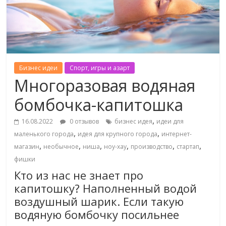
Бизнес идеи
Спорт, игры и азарт
Многоразовая водяная
бомбочка-капитошка
,
16.08.2022
0 отзывов
бизнес идея
идеи для
,
,
маленького города
идея для крупного города
интернет-
,
,
,
,
,
,
магазин
необычное
ниша
ноу-хау
производство
стартап
фишки
Кто из нас не знает про
капитошку? Наполненный водой
воздушный шарик. Если такую
водяную бомбочку посильнее