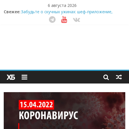
6 августа 2026
Свежее:
Забудьте о скучных ужинах: шеф-приложение,
которое видит вашу еду насквозь
Небо зовёт: как бизнес на полётах дронов и
обучении детей становится главным трендом
десятилетия
Кофейная революция в морозилке: замороженные
сливки меняют утренний ритуал
Как простая наклейка заставляет миллионы людей
не забывать о самом важном креме этим летом
Секрет супергидратации: почему кокосовая вода с
пребиотиками становится главным трендом
здорового питания