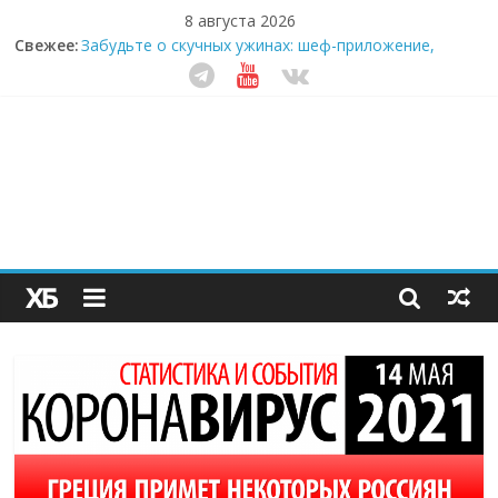
8 августа 2026
Свежее:
Забудьте о скучных ужинах: шеф-приложение,
которое видит вашу еду насквозь
Небо зовёт: как бизнес на полётах дронов и
обучении детей становится главным трендом
десятилетия
Кофейная революция в морозилке: замороженные
сливки меняют утренний ритуал
Как простая наклейка заставляет миллионы людей
не забывать о самом важном креме этим летом
Секрет супергидратации: почему кокосовая вода с
пребиотиками становится главным трендом
здорового питания