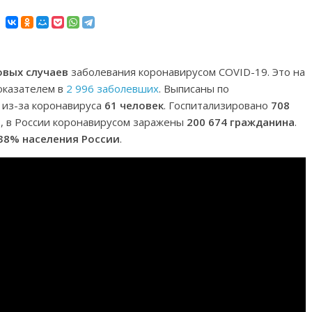
овых случаев
заболевания коронавирусом COVID-19. Это на
оказателем в
2 996 заболевших
. Выписаны по
ь из-за коронавируса
61 человек
. Госпитализировано
708
2, в России коронавирусом заражены
200 674 гражданина
.
38% населения России
.