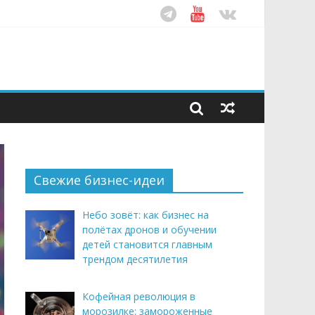
ом десятилетия
этим летом
рендом здорового питания
Свежие бизнес-идеи
Небо зовёт: как бизнес на
полётах дронов и обучении
детей становится главным
трендом десятилетия
Кофейная революция в
морозилке: замороженные