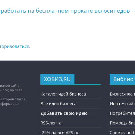
аработать на бесплатном прокате велосипедов
торизоваться
.
ХОБИЗ.RU
Библио
иалов сайта
ного) на сайт
Каталог идей бизнеса
Бизнес-пла
авторов статей.
Все идеи бизнеса
Ипотечный 
информации,
Добавить свою идею
Потребител
RSS-лента
Помощь биз
-25% на все VPS по
Советы по 