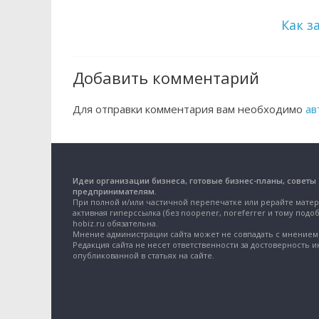
Как з
Добавить комментарий
Для отправки комментария вам необходимо
ав
Идеи организации бизнеса, готовые бизнес-планы, советы
предпринимателям.
При полной и/или частичной перепечатке или рерайте матер
активная гиперссылка (без noopener, noreferrer и тому подоб
hobiz.ru обязательна.
Мнение администрации сайта может не совпадать с мнением 
Редакция сайта не несет ответственности за достоверность 
опубликованной в статьях на сайте.