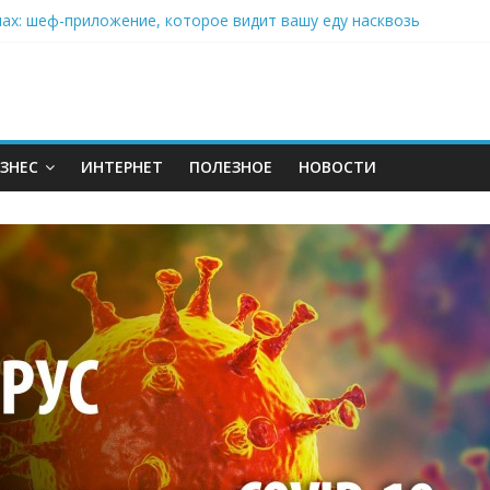
нах: шеф-приложение, которое видит вашу еду насквозь
 на полётах дронов и обучении детей становится главным тренд
орозилке: замороженные сливки меняют утренний ритуал
аставляет миллионы людей не забывать о самом важном креме 
: почему кокосовая вода с пребиотиками становится главным т
ЗНЕС
ИНТЕРНЕТ
ПОЛЕЗНОЕ
НОВОСТИ