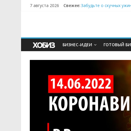
7 августа 2026
Свежее:
Забудьте о скучных ужи
Небо зовёт: как бизнес
Кофейная революция в м
Как простая наклейка з
Секрет супергидратации
БИЗНЕС-ИДЕИ
ГОТОВЫЙ БИ