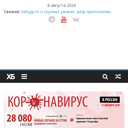
8 августа 2026
Свежее:
Забудьте о скучных ужинах: шеф-приложение,
которое видит вашу еду насквозь
Небо зовёт: как бизнес на полётах дронов и
обучении детей становится главным трендом
десятилетия
Кофейная революция в морозилке: замороженные
сливки меняют утренний ритуал
Как простая наклейка заставляет миллионы людей
не забывать о самом важном креме этим летом
Секрет супергидратации: почему кокосовая вода с
пребиотиками становится главным трендом
здорового питания