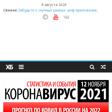
8 августа 2026
Свежее:
Забудьте о скучных ужинах: шеф-приложение,
которое видит вашу еду насквозь
Небо зовёт: как бизнес на полётах дронов и
обучении детей становится главным трендом
десятилетия
Кофейная революция в морозилке: замороженные
сливки меняют утренний ритуал
Как простая наклейка заставляет миллионы людей
не забывать о самом важном креме этим летом
Секрет супергидратации: почему кокосовая вода с
пребиотиками становится главным трендом
здорового питания