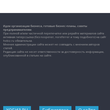
Идеи организации бизнеса, готовые бизнес-планы, советы
предпринимателям.
При полной и/или частичной перепечатке или рерайте материалов сайта
активная гиперссылка (без noopener, noreferrer и тому подобного) на сайт
hobiz.ru обязательна.
Мнение администрации сайта может не совпадать с мнением авторов
статей.
Редакция сайта не несет ответственности за достоверность информации,
опубликованной в статьях на сайте.
ХОБИЗ.RU
Библиотека
О сайте