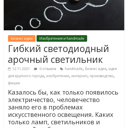
Бизнес идеи
Изобретения и handmade
Гибкий светодиодный
арочный светильник
,
,
12.11.2021
0 отзывов
handmade
бизнес идея
идея
,
,
,
,
для крупного города
изобретение
интернет
производство
фишки
Казалось бы, как только появилось
электричество, человечество
заняло его в проблемах
искусственного освещения. Каких
только ламп, светильников и