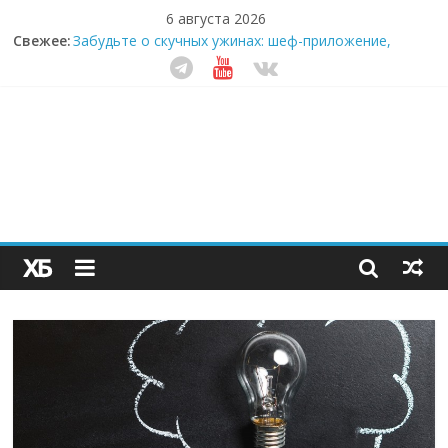
6 августа 2026
Свежее:
Забудьте о скучных ужинах: шеф-приложение,
которое видит вашу еду насквозь
Небо зовёт: как бизнес на полётах дронов и
обучении детей становится главным трендом
десятилетия
Кофейная революция в морозилке: замороженные
сливки меняют утренний ритуал
Как простая наклейка заставляет миллионы людей
не забывать о самом важном креме этим летом
Секрет супергидратации: почему кокосовая вода с
пребиотиками становится главным трендом
здорового питания